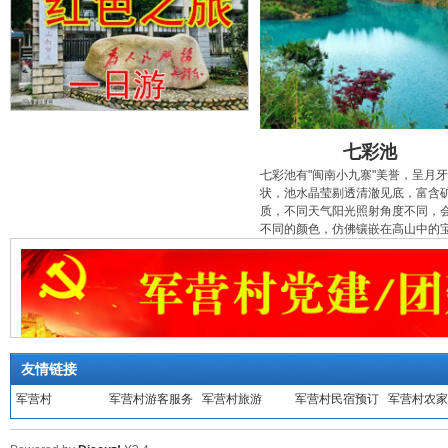
七彩池
七彩池有"闽南小九寨"美誉，呈月
状，池水晶莹剔透清澈见底，富含
质，不同天气阳光照射角度不同，
不同的颜色，仿佛镶嵌在高山中的
友情链接
军营村
军营村游客服务
军营村旅游
军营村民宿预订
军营村农家
中心
店