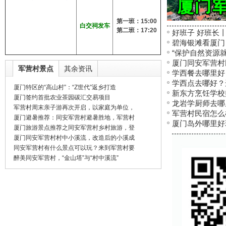
第一班：15:00
白交祠发车
第二班：17:20
好班子 好班长
碧海银滩看厦门
“保护自然资源
厦门同安军营村
军营村景点
其余资讯
学西餐去哪里好
学西点去哪好？选
厦门特区的“高山村”：“Z世代”返乡打造
新东方烹饪学校
厦门签约首批农业茶园碳汇交易项目
龙岩学厨师去哪
军营村周末亲子游再次开启，以家庭为单位，
军营村民宿怎么
厦门避暑推荐：同安军营村避暑胜地，军营村
厦门岛外哪里好
厦门旅游景点推荐之同安军营村乡村旅游，登
厦门同安军营村村中小溪流，改造后的小溪成
同安军营村有什么景点可以玩？来到军营村要
醉美同安军营村，“金山塔”与“村中溪流”