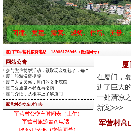
厦门市军营村接待电话：18965176946（微信同号）
网站公告
厦
参与微信博饼活动，领取现金红包了，每个
在厦门，
厦门旅游温馨提醒
人
厦门人文民俗，厦门的文化底蕴
进了巨大
厦门交通基本状况与指南
厦门介绍，从根本上了解厦门
一处清凉
军营村公交车时间表
新宠>>>
军营村公交车时间表（上午）
军营村旅游咨询电话：
军营村高
18965176946（微信同号）