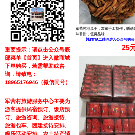
军营村地瓜干，农家手工制作，嚼劲
味香甜，值得品味
【扫右侧二维码进入公众号购买
25
重要提示：请点击公众号底
部菜单【首页】进入微商城
下单购买，若需帮助或咨
询，请致电：
18965176946（微信同号）
军营村旅游服务中心主要为
游客提供民宿预订、饭店预
订、旅游咨询、旅游接待、
旅游包车、团建接待安排、
娱乐活动安排、农土特产销