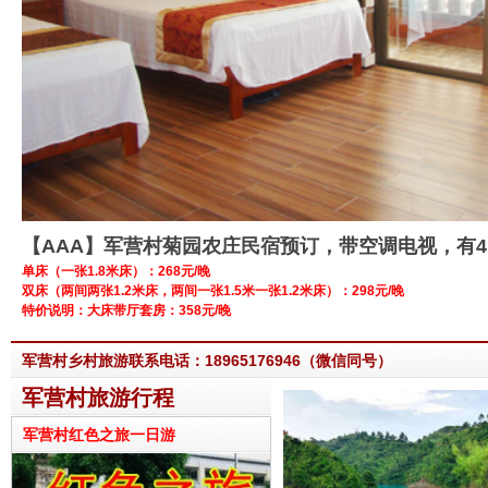
【AAA】军营村菊园农庄民宿预订，带空调电视，有4
单床（一张1.8米床）：268元/晚
双床（两间两张1.2米床，两间一张1.5米一张1.2米床）：298元/晚
特价说明：大床带厅套房：358元/晚
军营村乡村旅游联系电话：18965176946（微信同号）
军营村旅游行程
军营村红色之旅一日游