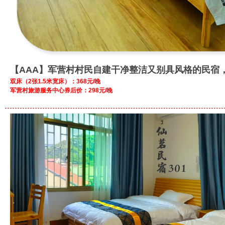
【AAA】军营村村民自建干净整洁又别具风格的民宿
双床（2张1.5米宽床）：368元/晚
军营村旅游服务中心券后价：298元/晚