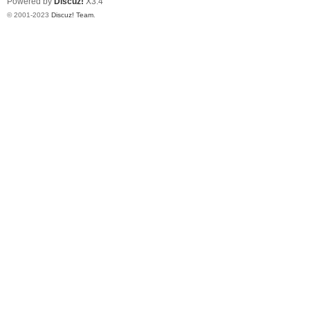
Powered by
Discuz!
X3.4
© 2001-2023
Discuz! Team
.