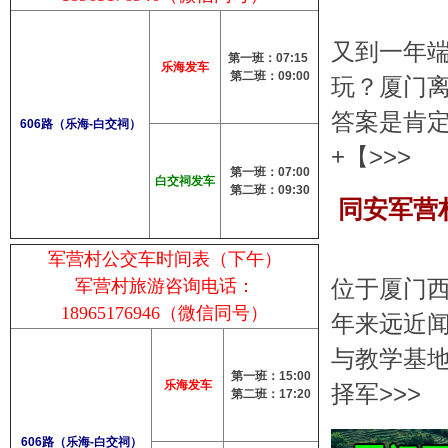
又到一年
第一班：07:15
乐海发车
第二班：09:00
玩？厦门离
答案是肯定
606路（乐海-白交祠）
+【>>>
第一班：07:00
白交祠发车
第二班：09:30
同安军营
军营村公交车时间表（下午）
位于厦门
军营村旅游咨询电话：
18965176946（微信同号）
年来远近
与教学基
第一班：15:00
乐海发车
择军>>>
第二班：17:20
606路（乐海-白交祠）